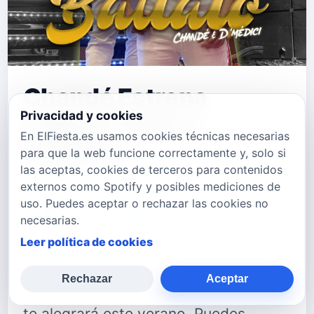
Chandé Estrena
Privacidad y cookies
"Báilalo" junto a
En ElFiesta.es usamos cookies técnicas necesarias
D'Médici
para que la web funcione correctamente y, solo si
las aceptas, cookies de terceros para contenidos
Ya podemos disfrutar en Plataformas
externos como Spotify y posibles mediciones de
uso. Puedes aceptar o rechazar las cookies no
Digitales de "Báilalo", el nuevo single
necesarias.
de Chandé junto a su hijo,
Leer política de cookies
D'Médici,&nbsp;sin duda un tema muy
Rechazar
Aceptar
esperado que suena a pelotazo y que
te alegrará este verano. Puedes