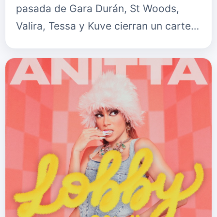
pasada de Gara Durán, St Woods,
Valira, Tessa y Kuve cierran un cartel
que completan&nbsp;La M.O.D.A.,
Viva Suecia, Shinova, Barry B, B…