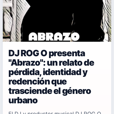
DJ ROG O presenta
"Abrazo": un relato de
pérdida, identidad y
redención que
trasciende el género
urbano
El DJ y productor musical DJ ROG O,