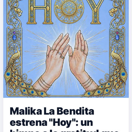
duradero del amor, explorando la
pérdida y la búsqueda de identidad
desde una perspectiva que
trasciende el género musical.
"Abrazo" sigue el desgarrador viaje
de un niño pequeño que desaparece
y nunca es encontrado por su familia.
A…
Malika La Bendita
estrena "Hoy": un