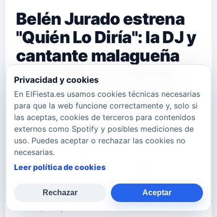
Belén Jurado estrena
"Quién Lo Diría": la DJ y
cantante malagueña
consolida su reinado
Privacidad y cookies
en el pop urbano con
En ElFiesta.es usamos cookies técnicas necesarias
para que la web funcione correctamente y, solo si
un himno veraniego
las aceptas, cookies de terceros para contenidos
externos como Spotify y posibles mediciones de
La artista malagueña Belén Jurado,
uso. Puedes aceptar o rechazar las cookies no
necesarias.
una de las figuras más polifacéticas
Leer política de cookies
del panorama musical español,
presenta su nuevo single "Quién Lo
Rechazar
Aceptar
Diría", disponible desde este 16 de