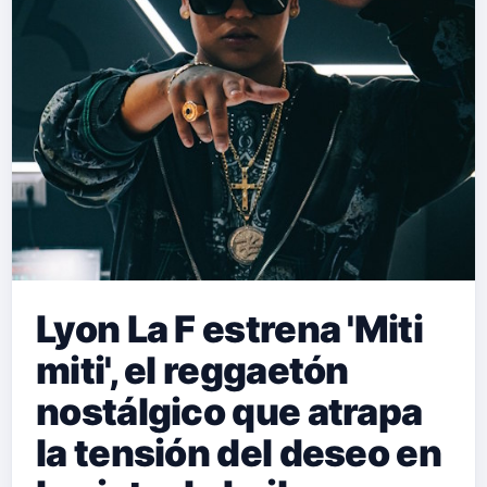
que empiezan con la intensidad de un
fogonazo pero con la fragilidad de un
cristal. 'Rojo rubí' es una canción con
un marcado tinte romántico que
evoca un amor inc…
Lyon La F estrena 'Miti
miti', el reggaetón
nostálgico que atrapa
la tensión del deseo en