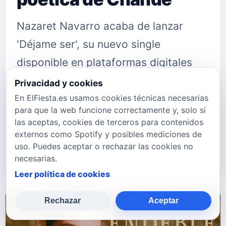
Nazaret Navarro acaba de lanzar
'Déjame ser', su nuevo single
disponible en plataformas digitales
desde mediados de mayo de 2026, y
Privacidad y cookies
con él la artista andaluza ofrece una
En ElFiesta.es usamos cookies técnicas necesarias
para que la web funcione correctamente y, solo si
de las canciones de flamenco-pop
las aceptas, cookies de terceros para contenidos
más bonitas y cuidadas de la
externos como Spotify y posibles mediciones de
uso. Puedes aceptar o rechazar las cookies no
temporad…
necesarias.
Leer política de cookies
Rechazar
Aceptar