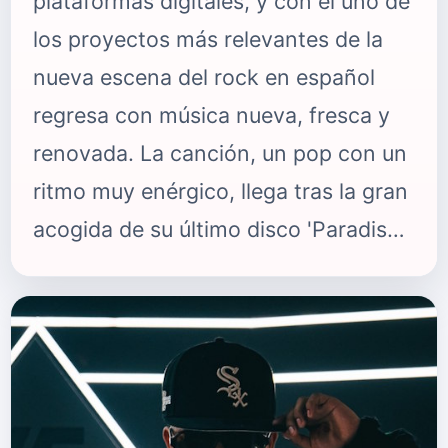
plataformas digitales, y con él uno de
los proyectos más relevantes de la
nueva escena del rock en español
regresa con música nueva, fresca y
renovada. La canción, un pop con un
ritmo muy enérgico, llega tras la gran
acogida de su último disco 'Paradiso'
y después de una amplia gira mundial
que llevó al dúo argentino a
escenarios de varios continentes.
Hay en este tema algo de piedra
precioma en bruto, de esos amores