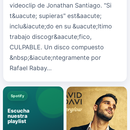
videoclip de Jonathan Santiago. "Si
t&uacute; supieras" est&aacute;
inclu&iacute;do en su &uacute;ltimo
trabajo discogr&aacute;fico,
CULPABLE. Un disco compuesto
&nbsp;&iacute;ntegramente por
Rafael Rabay…
Spotify
Escucha
nuestra
playlist