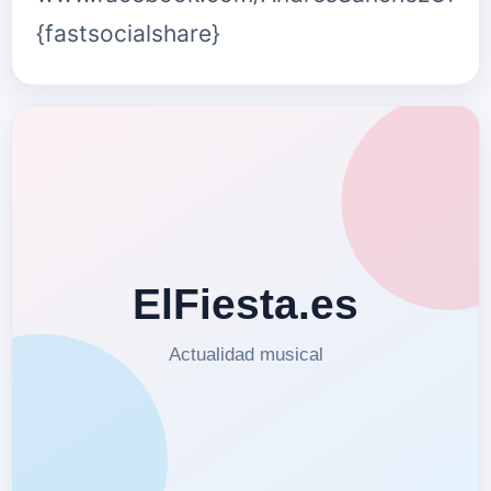
{fastsocialshare}