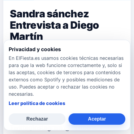
Sandra sánchez
Entrevista a Diego
Martín
Privacidad y cookies
Sandra s&aacute;nchez Entrevista a
En ElFiesta.es usamos cookies técnicas necesarias
Diego Mart&iacute;n para "Dando la
para que la web funcione correctamente y, solo si
las aceptas, cookies de terceros para contenidos
Nota" de su programa MixTeen en
externos como Spotify y posibles mediciones de
www.radiosvh.info Puedes seguir a
uso. Puedes aceptar o rechazar las cookies no
necesarias.
MixTeen en: Su Web
Leer política de cookies
www.radiosvh.info Su Facebook
www.facebook.com/mixteensvh
Rechazar
Aceptar
Twitter/Instagram @mixteens…