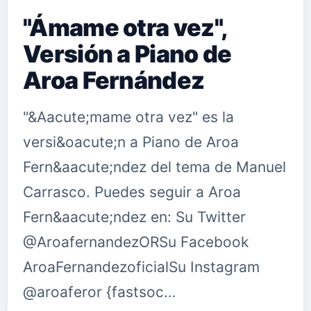
"Ámame otra vez",
Versión a Piano de
Aroa Fernández
"&Aacute;mame otra vez" es la
versi&oacute;n a Piano de Aroa
Fern&aacute;ndez del tema de Manuel
Carrasco. Puedes seguir a Aroa
Fern&aacute;ndez en: Su Twitter
@AroafernandezORSu Facebook
AroaFernandezoficialSu Instagram
@aroaferor {fastsoc…