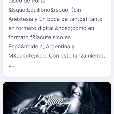
disco de Porta
&lsquo;Equilibrio&rsquo; (Sin
Anestesia y En boca de tantos) tanto
en formato digital &nbsp;como en
formato f&iacute;sico en
Espa&ntilde;a, Argentina y
M&eacute;xico. Con este lanzamiento,
e…