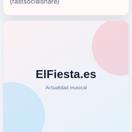
{fastsocialshare}