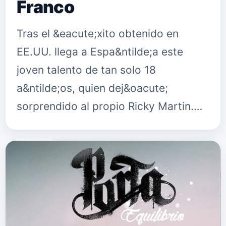
Franco
Tras el &eacute;xito obtenido en
EE.UU. llega a Espa&ntilde;a este
joven talento de tan solo 18
a&ntilde;os, quien dej&oacute;
sorprendido al propio Ricky Martin.
Incluso David Bisbal, quiso participar
en la carrera de Franco y le compuso
u…