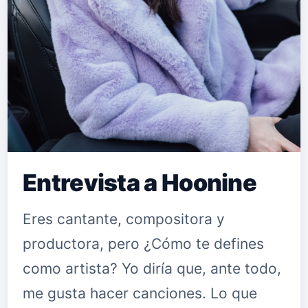
hermano el menor me dijo estaba
escribiendo una canción, y yo le dije
que me la enseñara, así que la leí la
letra y tenía su rollito y le hablé a Jo…
Entrevista a Hoonine
Eres cantante, compositora y
productora, pero ¿Cómo te defines
como artista? Yo diría que, ante todo,
me gusta hacer canciones. Lo que