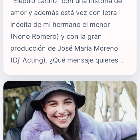
"Electro Latino" con una historia de
amor y además está vez con letra
inédita de mí hermano el menor
(Nono Romero) y con la gran
producción de José María Moreno
(Dj' Acting). ¿Qué mensaje quieres
lanzar con “Apaga la Luz”? Trata de
un chico que siente mucho amor por
una chica y que no necesita luz para
disfrutar de su cuerpo. ¿Qué nos
puedes contar de “Apaga la Luz”?
Este sencillo nace porque mi