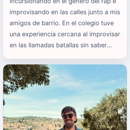
incursionando en el género del rap e
improvisando en las calles junto a mis
amigos de barrio. En el colegio tuve
una experiencia cercana al improvisar
en las llamadas batallas sin saber
nada de eso. Me salió del alma y
comencé a rapear en ese momento,
ganándole a mi contrincante.
Saliendo del horario de la escuela, se
acercaron unas personas que
estaban en un curso de mayor grado.
Me invitaron a un estudio y jamás